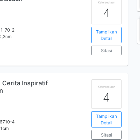
Ketersediaan
4
1-70-2
Tampilkan
20,2cm
Detail
Sitasi
c
Cerita Inspiratif
Ketersediaan
n
4
Tampilkan
6710-4
Detail
x21cm
Sitasi