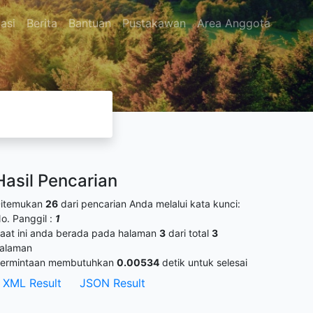
asi
Berita
Bantuan
Pustakawan
Area Anggota
Hasil Pencarian
itemukan
26
dari pencarian Anda melalui kata kunci:
o. Panggil :
1
aat ini anda berada pada halaman
3
dari total
3
alaman
ermintaan membutuhkan
0.00534
detik untuk selesai
XML Result
JSON Result