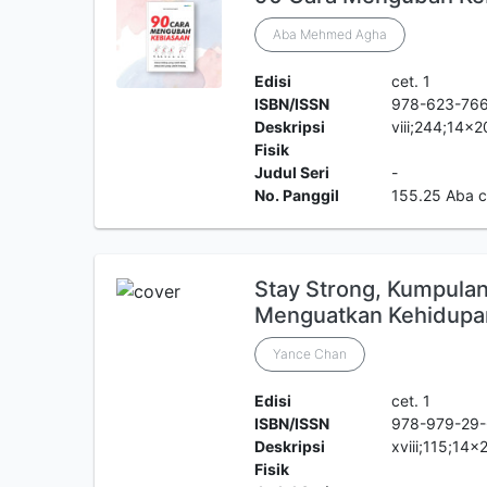
Aba Mehmed Agha
Edisi
cet. 1
ISBN/ISSN
978-623-766
Deskripsi
viii;244;14x
Fisik
Judul Seri
-
No. Panggil
155.25 Aba 
Stay Strong, Kumpulan 
Menguatkan Kehidupa
Yance Chan
Edisi
cet. 1
ISBN/ISSN
978-979-29-
Deskripsi
xviii;115;14
Fisik