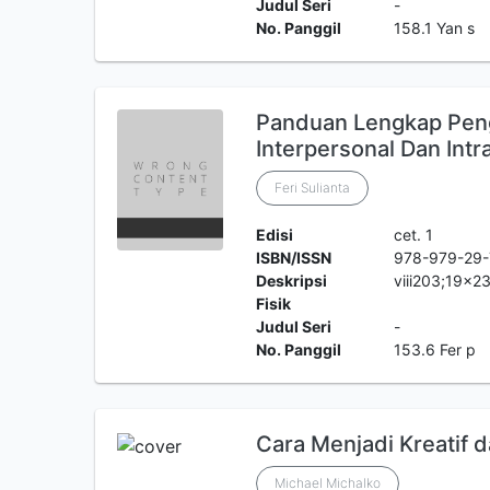
Judul Seri
-
No. Panggil
158.1 Yan s
Panduan Lengkap Peng
Interpersonal Dan Intra
Feri Sulianta
Edisi
cet. 1
ISBN/ISSN
978-979-29-
Deskripsi
viii203;19x2
Fisik
Judul Seri
-
No. Panggil
153.6 Fer p
Cara Menjadi Kreatif 
Michael Michalko