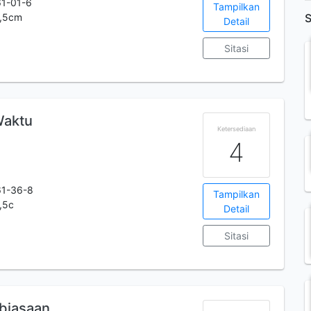
1-01-6
Tampilkan
0,5cm
S
Detail
Sitasi
Waktu
Ketersediaan
4
61-36-8
Tampilkan
,5c
Detail
Sitasi
biasaan