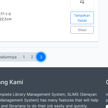
4
77-1-0
Tampilkan
x22,5cm
Detail
Sitasi
belumnya
1
2
3
ang Kami
mplete Library Management System, SLiMS (Senayan
m
 Management System) has many features that will help
p
s and librarians to do their job easily and quickly.