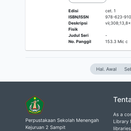
Edisi
cet. 1
ISBN/ISSN
978-623-910
Deskripsi
vii;308;13,8
Fisik
Judul Seri
-
No. Panggil
153.3 Mic c
Hal. Awal
Se
Tent
As a co
Perpustakaan Sekolah Menengah
Library
Kejuruan 2 Sampit
librarie