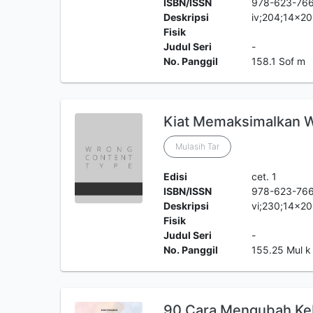
ISBN/ISSN
978-623-766
Deskripsi
iv;204;14x2
Fisik
Judul Seri
-
No. Panggil
158.1 Sof m
Kiat Memaksimalkan 
Mulasih Tar
Edisi
cet. 1
ISBN/ISSN
978-623-76
Deskripsi
vi;230;14x20
Fisik
Judul Seri
-
No. Panggil
155.25 Mul k
90 Cara Mengubah Ke