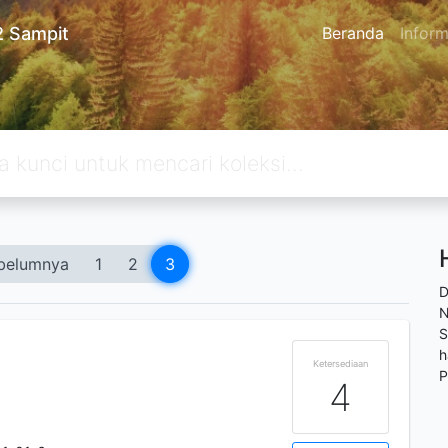
2 Sampit
Beranda
Inform
belumnya
1
2
3
D
N
S
i
h
Ketersediaan
P
4