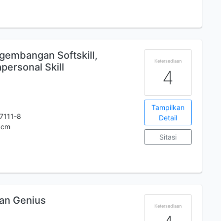
embangan Softskill,
Ketersediaan
personal Skill
4
Tampilkan
7111-8
Detail
3cm
Sitasi
dan Genius
Ketersediaan