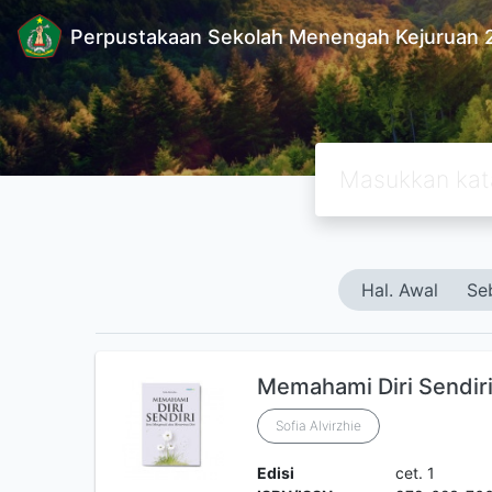
Perpustakaan Sekolah Menengah Kejuruan 
Hal. Awal
Se
Memahami Diri Sendir
Sofia Alvirzhie
Edisi
cet. 1